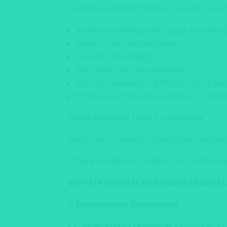
requieran atención médica. Las prestacion
Asistencia médica, quirúrgica, terapéuti
Servicios de hospitalización.
Servicio odontológico.
Suministro de medicamentos.
Servicios auxiliares de diagnóstico y tr
Prótesis y órtesis, su reparación y repo
Rehabilitaciones física y profesional.
Gastos de traslado en condiciones normale
Estas prestaciones se darán en las clínica
SISTEMA GENERAL DE RIESGOS LABORALE
Prestaciones Económicas
I.T. Incapacidad temporal
: Es cuando a 