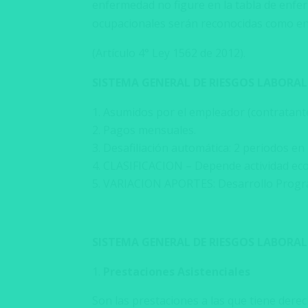
enfermedad no figure en la tabla de enfer
ocupacionales serán reconocidas como enf
(Artículo 4° Ley 1562 de 2012).
SISTEMA GENERAL DE RIESGOS LABORALE
Asumidos por el empleador (contratante
Pagos mensuales.
Desafiliación automática: 2 periodos en
CLASIFICACION – Depende actividad econ
VARIACION APORTES: Desarrollo Programa
SISTEMA GENERAL DE RIESGOS LABORALE
Prestaciones Asistenciales
Son las prestaciones a las que tiene der