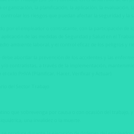
a organización, la planificación, la aplicación, la evaluación, 
 controlar los riesgos que puedan afectar la seguridad y la s
o por el empleador o contratante, con la participación de lo
a aplicación de las medidas de Seguridad y Salud en el Trab
edio ambiente laboral, y el control eficaz de los peligros y ri
e debe abordar la prevención de los accidentes y las enferm
 y/o contratistas, a través de la implementación, mantenim
l ciclo PHVA (Planificar, Hacer, Verificar y Actuar).
io del Sector Trabajo.
ntino que sobrevenga por causa o con ocasión del trabajo, y
quiátrica, una invalidez o la muerte.
 se produce durante la ejecución de órdenes del empleador,