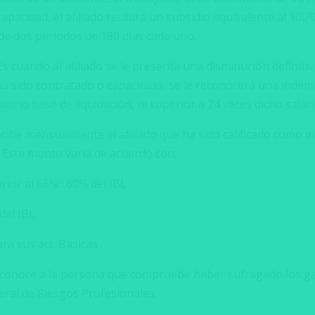
apacidad, el afiliado recibirá un subsidio equivalente al 100
e dos períodos de 180 días cada uno.
Es cuando al afiliado se le presenta una disminución definitiva
 ha sido contratado o capacitado, se le reconocerá una indem
lario base de liquidación, ni superior a 24 veces dicho salari
cibe mensualmente el afiliado que ha sido calificado como 
 Este monto varía de acuerdo con:
rior al 66% : 60% del IBL
del IBL
 sus act. Basicas .
 reconoce a la persona que compruebe haber sufragado los ga
eral de Riesgos Profesionales.