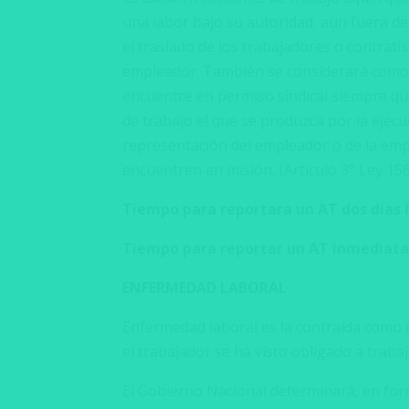
una labor bajo su autoridad, aun fuera de
el traslado de los trabajadores o contrati
empleador. También se considerará como ac
encuentre en permiso sindical siempre que
de trabajo el que se produzca por la ejecu
representación del empleador o de la emp
encuentren en misión, (Artículo 3° Ley 156
Tiempo
para reportara un AT dos días 
Tiempo para reportar un AT inmediata
ENFERMEDAD LABORAL
Enfermedad laboral es la contraída como re
el trabajador se ha visto obligado a trabaj
El Gobierno Nacional determinará, en for