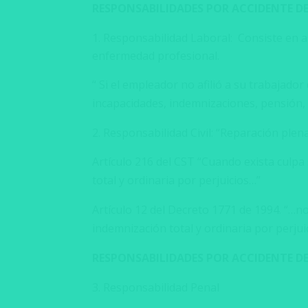
RESPONSABILIDADES POR ACCIDENTE D
Responsabilidad Laboral: Consiste en a
enfermedad profesional.
“ Si el empleador no afilió a su trabajado
incapacidades, indemnizaciones, pensión, 
Responsabilidad Civil: “Reparación plen
Artículo 216 del CST “Cuando exista culpa
total y ordinaria por perjuicios…”
Artículo 12 del Decreto 1771 de 1994. “…n
indemnización total y ordinaria por perjui
RESPONSABILIDADES POR ACCIDENTE D
Responsabilidad Penal