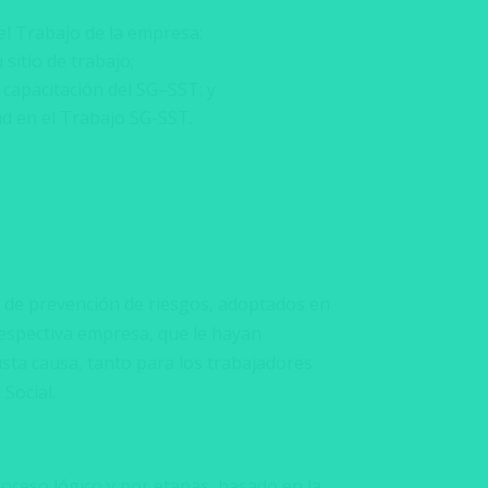
el Trabajo de la empresa;
sitio de trabajo;
e capacitación del SG–SST; y
lud en el Trabajo SG-SST.
s de prevención de riesgos, adoptados en
respectiva empresa, que le hayan
usta causa, tanto para los trabajadores
Social.
roceso lógico y por etapas, basado en la