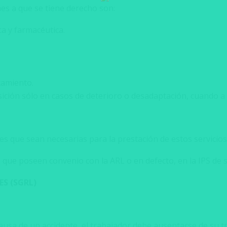
es a que se tiene derecho son:
ca y farmacéutica.
atamiento.
sición sólo en casos de deterioro o desadaptación, cuando a 
s que sean necesarias para la prestación de estos servicios
s que poseen convenio con la ARL o en defecto, en la IPS de 
S (
SGRL)
causa de un accidente, el trabajador debe ausentarse de su 