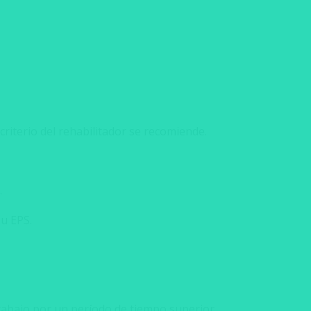
criterio del rehabilitador se recomiende.
.
su EPS.
trabajo por un período de tiempo superior