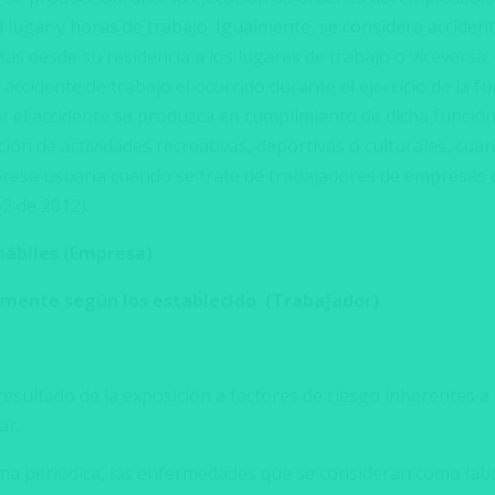
l lugar y horas de trabajo. Igualmente, se considera acciden
stas desde su residencia a los lugares de trabajo o viceversa,
cidente de trabajo el ocurrido durante el ejercicio de la fu
 el accidente se produzca en cumplimiento de dicha función.
ción de actividades recreativas, deportivas o culturales, cu
resa usuaria cuando se trate de trabajadores de empresas 
2 de 2012).
hábiles
(Empresa)
mente según los establecido (Trabajador)
sultado de la exposición a factores de riesgo inherentes a l
ar.
ma periódica, las enfermedades que se consideran como labo