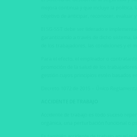
mejora continua y que incluye la política, l
objetivo de anticipar, reconocer, evaluar y
El SG-SST debe ser liderado e implementad
garantizando a través de dicho sistema, l
de los trabajadores, las condiciones y el m
Para el efecto, el empleador o contratant
promoción de la salud de los trabajadores
gestión cuyos principios estén basados en e
Decreto 1072 de 2015 – Único Reglamentar
ACCIDENTE DE TRABAJO
Accidente de trabajo es todo suceso repe
orgánica, una perturbación funcional o psi
Es también accidente de trabajo aquel que