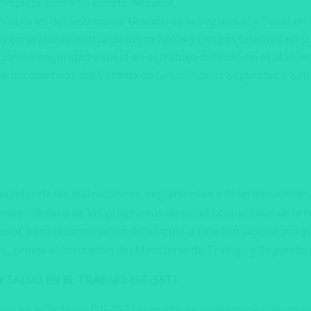
completa sobre su estado de salud;
ucciones del Sistema de Gestión de la Seguridad y Salud en 
ontratante acerca de los peligros y riesgos latentes en su 
ación en seguridad y salud en el trabajo definido en el plan d
de los objetivos del Sistema de Gestión de la Seguridad y Sa
abajador de las instrucciones, reglamentos y determinacione
uentren dentro de los programas de salud ocupacional de la 
dor para la terminación del vínculo o relación laboral por j
, previa autorización del Ministerio de Trabajo y Seguridad 
 SALUD EN EL TRABAJO (SG-SST).
lud en el Trabajo (SG-SST) consiste en el desarrollo de un p