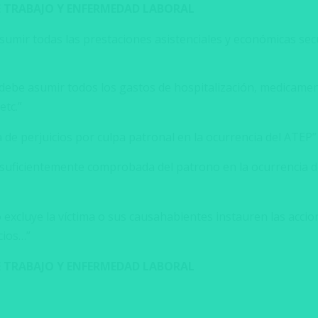
E TRABAJO Y ENFERMEDAD LABORAL
sumir todas las prestaciones asistenciales y económicas sec
r debe asumir todos los gastos de hospitalización, medicamen
etc.”
a de perjuicios por culpa patronal en la ocurrencia del ATEP”
 suficientemente comprobada del patrono en la ocurrencia d
o excluye la víctima o sus causahabientes instauren las acci
cios…”
E TRABAJO Y ENFERMEDAD LABORAL