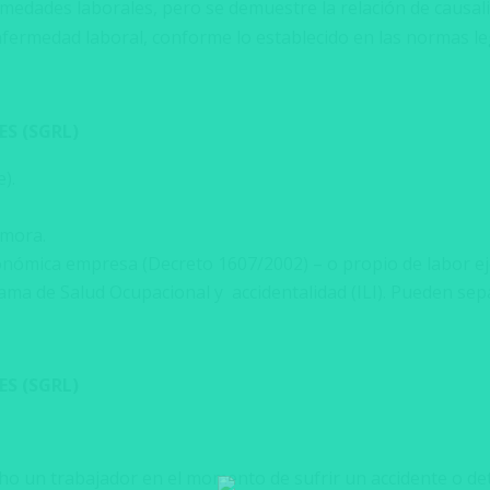
medades laborales, pero se demuestre la relación de causali
ermedad laboral, conforme lo establecido en las normas le
S (
SGRL)
).
 mora.
ómica empresa (Decreto 1607/2002) – o propio de labor ejec
 de Salud Ocupacional y accidentalidad (ILI). Pueden sepa
S (
SGRL)
echo un trabajador en el momento de sufrir un accidente o d