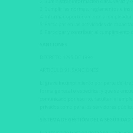
Suministrar información clara, veraz y 
Cumplir las normas, reglamentos e instr
Informar oportunamente al empleador o c
Participar en las actividades de capacit
Participar y contribuir al cumplimiento 
SANCIONES
DECRETO 1295 DE 1994
ARTICULO 91. SANCIONES
El grave incumplimiento por parte del tr
forma general o específica, y que se enc
comunicado por escrito, facultan al emplea
privados como para los servidores públicos
SISTEMA DE GESTIÓN DE LA SEGURIDAD Y
El Sistema de Gestión de la Seguridad y Sa