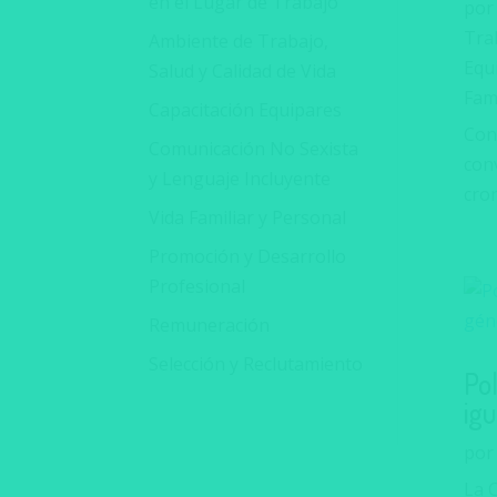
en el Lugar de Trabajo
po
Trab
Ambiente de Trabajo,
Equ
Salud y Calidad de Vida
Fami
Capacitación Equipares
Con
Comunicación No Sexista
conv
y Lenguaje Incluyente
cro
Vida Familiar y Personal
Promoción y Desarrollo
Profesional
Remuneración
Selección y Reclutamiento
Pol
ig
po
La 