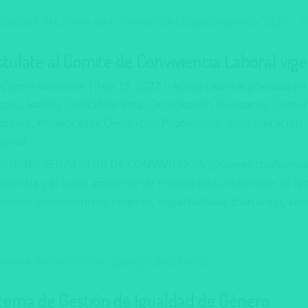
stúlate al Comité de Conviviencia Laboral vig
r
Comunicaciones
|
Feb 18, 2022
|
Acoso Laboral y Sexual en
ajo, Salud y Calidad de Vida
,
Capacitación Equipares
,
Comuni
ipares
,
Promoción y Desarrollo Profesional
,
Remuneración
,
sonal
PUEDES SER GESTOR DE CONVIVIENCIA ¿Quieres conformar u
vivencia y el buen ambiente de trabajo en Comfamiliar de Nar
ientes competencias: respeto, imparcialidad, tolerancia, sere
stema de Gestión de Igualdad de Género