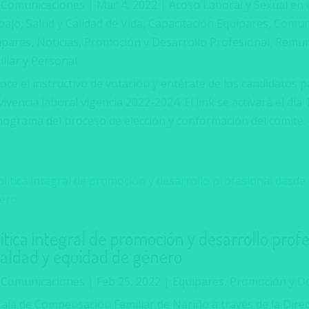
r
Comunicaciones
|
Mar 4, 2022
|
Acoso Laboral y Sexual en 
ajo, Salud y Calidad de Vida
,
Capacitación Equipares
,
Comuni
ipares
,
Noticias
,
Promoción y Desarrollo Profesional
,
Remun
liar y Personal
oce el instructivo de votación y entérate de los candidatos 
ivencia laboral vigencia 2022-2024. El link se activará el día 
nograma del proceso de elección y conformación del comité. 
ítica integral de promoción y desarrollo prof
ualdad y equidad de género
r
Comunicaciones
|
Feb 25, 2022
|
Equipares
,
Promoción y De
Caja de Compensación Familiar de Nariño a través de la Dire