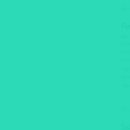
Po
po
Trab
Equ
Per
TU 
con
sigu
Si