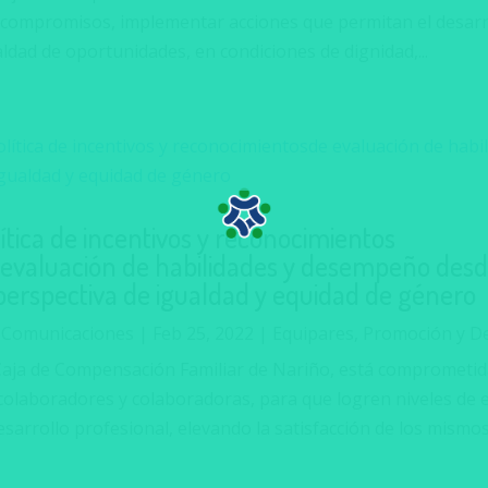
 compromisos, implementar acciones que permitan el desarr
ldad de oportunidades, en condiciones de dignidad,...
ítica de incentivos y reconocimientos
 evaluación de habilidades y desempeño des
 perspectiva de igualdad y equidad de género
r
Comunicaciones
|
Feb 25, 2022
|
Equipares
,
Promoción y De
Caja de Compensación Familiar de Nariño, está comprometid
 colaboradores y colaboradoras, para que logren niveles de
esarrollo profesional, elevando la satisfacción de los mismos,