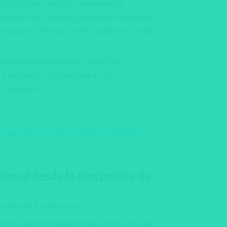
el Lugar de Trabajo
,
Ambiente de
cación No Sexista y Lenguaje Incluyente
,
eración
,
Selección y Reclutamiento
,
Vida
para representarnos al comité de
11 de marzo, fecha fijada en el
Candidatos...
esional desde la perspectiva de
sarrollo Profesional
cción Administrativa declara como uno de