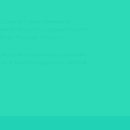
el Lugar de Trabajo
,
Ambiente de
cación No Sexista y Lenguaje Incluyente
,
Riesgo Psicosicial
,
Selección y
 Sección de Comunicaciones y Publicidad
aldad de Género – Equipares por medio de
..