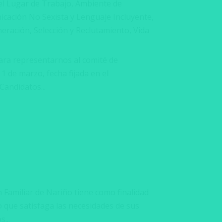
el Lugar de Trabajo
,
Ambiente de
cación No Sexista y Lenguaje Incluyente
,
eración
,
Selección y Reclutamiento
,
Vida
para representarnos al comité de
11 de marzo, fecha fijada en el
Candidatos...
 Familiar de Nariño tiene como finalidad
 que satisfaga las necesidades de sus
...