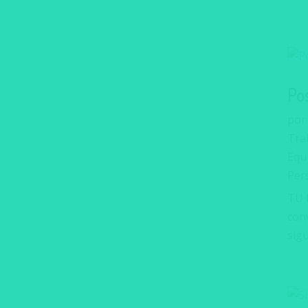
Po
po
Trab
Equ
Per
TU 
con
sigu