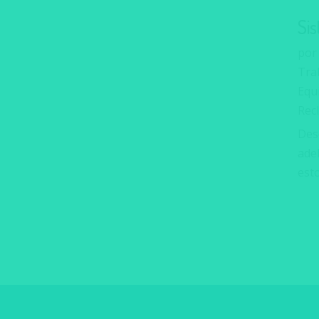
Si
po
Trab
Equ
Rec
Des
ade
esto