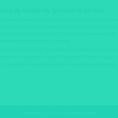
stema de Gestión de Igualdad de Género
r
Comunicaciones
|
Nov 9, 2021
|
Acoso Laboral y Sexual en 
ajo, Salud y Calidad de Vida
,
Capacitación Equipares
,
Comuni
ipares
,
Promoción y Desarrollo Profesional
,
Remuneración
,
lutamiento
,
Vida Familiar y Personal
de la Coordinación de Talento Humano y en conjunto con la
lantan la iniciativa de conocer el Sistema de Gestión de Igu
s Tips informativos y nuestra Cartilla de Género: Recuerda….
Desarrollado por Oficina de Comunicaciones