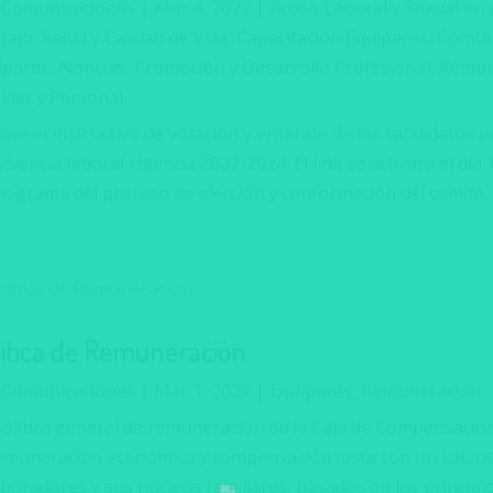
r
Comunicaciones
|
Mar 4, 2022
|
Acoso Laboral y Sexual en 
ajo, Salud y Calidad de Vida
,
Capacitación Equipares
,
Comuni
ipares
,
Noticias
,
Promoción y Desarrollo Profesional
,
Remun
liar y Personal
oce el instructivo de votación y entérate de los candidatos 
ivencia laboral vigencia 2022-2024. El link se activará el día 
nograma del proceso de elección y conformación del comité. 
lítica de Remuneración
r
Comunicaciones
|
Mar 1, 2022
|
Equipares
,
Remuneración
política general de remuneración de la Caja de Compensación
remuneración económica y compensación justa con un salario
boradores y sus núcleos familiares, basados en los principios