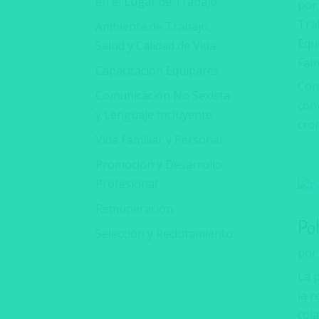
en el Lugar de Trabajo
po
Trab
Ambiente de Trabajo,
Equ
Salud y Calidad de Vida
Fami
Capacitación Equipares
Con
Comunicación No Sexista
conv
y Lenguaje Incluyente
cro
Vida Familiar y Personal
Promoción y Desarrollo
Profesional
Remuneración
Po
Selección y Reclutamiento
po
La 
la 
cola