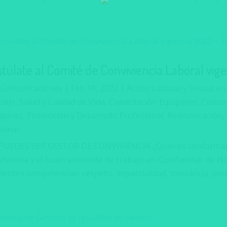
stúlate al Comité de Conviviencia Laboral vig
r
Comunicaciones
|
Feb 18, 2022
|
Acoso Laboral y Sexual en
ajo, Salud y Calidad de Vida
,
Capacitación Equipares
,
Comuni
ipares
,
Promoción y Desarrollo Profesional
,
Remuneración
,
sonal
PUEDES SER GESTOR DE CONVIVIENCIA ¿Quieres conformar u
vivencia y el buen ambiente de trabajo en Comfamiliar de Nar
ientes competencias: respeto, imparcialidad, tolerancia, sere