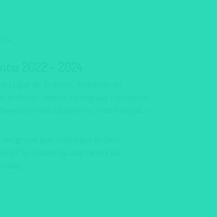
encia 2022 – 2024
 el Lugar de Trabajo
,
Ambiente de
cación No Sexista y Lenguaje Incluyente
,
Selección y Reclutamiento
,
Vida Familiar y
n grupo que velará por la sana
iño? Si consideras que tienes las
nidad,...